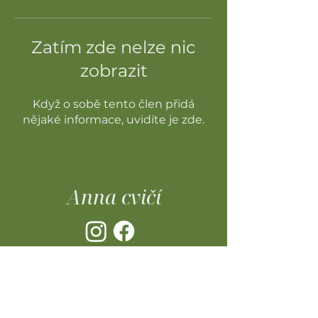
Zatím zde nelze nic
zobrazit
Když o sobě tento člen přidá
nějaké informace, uvidíte je zde.
Anna cvičí
Kontakt
Tel:
+420 604 315 533